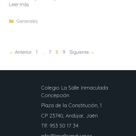
Leer más
Generales
←
Anterior
1
…
7
8
9
Siguiente
→
Colegio La Salle Inmaculada
Concepción
Plaza de la Constitución, 1
CP 23740, Andújar, Jaén
Tlf: 953 50 17 34
info@lasalleandujar.es