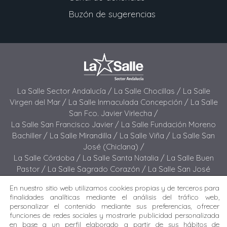
Buzón de sugerencias
La Salle Sector Andalucía /
La Salle Chocillas /
La Salle
Virgen del Mar /
La Salle Inmaculada Concepción /
La Salle
San Fco. Javier Virlecha /
La Salle San Francisco Javier /
La Salle Fundación Moreno
Bachiller /
La Salle Mirandilla /
La Salle Viña /
La Salle San
José (Chiclana) /
La Salle Córdoba /
La Salle Santa Natalia /
La Salle Buen
Pastor /
La Salle Sagrado Corazón /
La Salle San José
(Jerez) /
La Salle El Carmen (Melilla) /
En nuestro sitio web utilizamos cookies propias y de terceros para
La Salle Buen Consejo /
La Salle El Carmen (San Fernando) /
finalidades analíticas mediante el análisis del tráfico web,
La Salle San Francisco /
La Salle Felipe Benito /
La Salle La
personalizar el contenido mediante sus preferencias, ofrecer
Purísima
funciones de redes sociales y mostrarle publicidad personalizada
en base a un perfil elaborado a partir de sus hábitos de