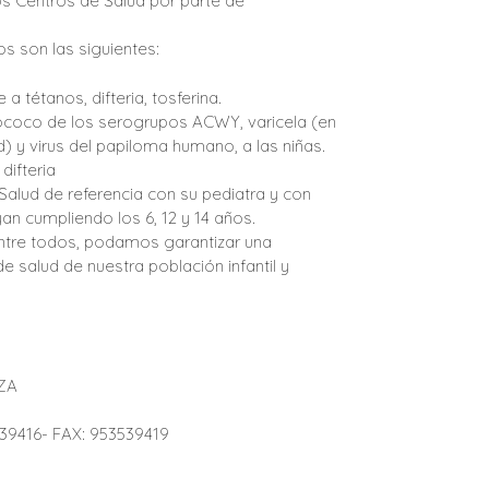
os Centros de Salud por parte de
os son las siguientes:
a tétanos, difteria, tosferina.
gococo de los serogrupos ACWY, varicela (en
 y virus del papiloma humano, a las niñas.
difteria
Salud de referencia con su pediatra y con
n cumpliendo los 6, 12 y 14 años.
ntre todos, podamos garantizar una
e salud de nuestra población infantil y
ZA
9416- FAX: 953539419