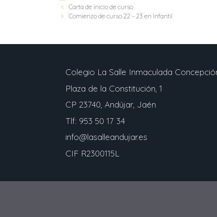
Carta de inicio de curso
Comienzo de curso 22 – 23 en Infantil
Colegio La Salle Inmaculada Concepció
Plaza de la Constitución, 1
CP 23740, Andújar, Jaén
Tlf: 953 50 17 34
info@lasalleandujar.es
CIF R2300115L