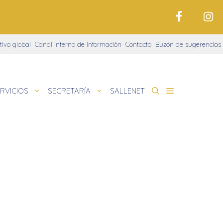
tivo global
Canal interno de información
Contacto
Buzón de sugerencias
RVICIOS
SECRETARÍA
SALLENET
cto educativo
e
nigrama
cio justo
amaciones didácticas
tariado