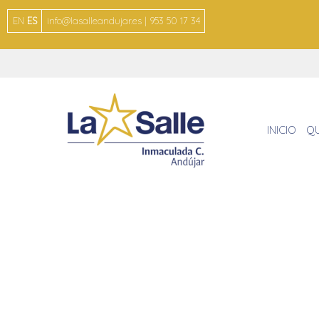
EN
ES
info@lasalleandujar.es | 953 50 17 34
INICIO
Q