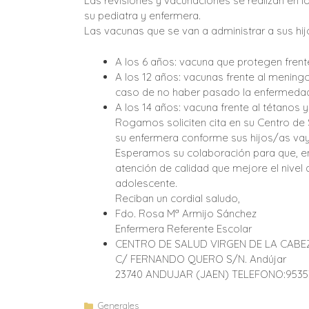
Las revisiones y vacunaciones se realizan en l
su pediatra y enfermera.
Las vacunas que se van a administrar a sus hij
A los 6 años: vacuna que protegen frente 
A los 12 años: vacunas frente al menin
caso de no haber pasado la enfermedad)
A los 14 años: vacuna frente al tétanos y 
Rogamos soliciten cita en su Centro de 
su enfermera conforme sus hijos/as vaya
Esperamos su colaboración para que, e
atención de calidad que mejore el nivel d
adolescente.
Reciban un cordial saludo,
Fdo. Rosa Mª Armijo Sánchez
Enfermera Referente Escolar
CENTRO DE SALUD VIRGEN DE LA CABE
C/ FERNANDO QUERO S/N. Andújar
23740 ANDUJAR (JAEN) TELEFONO:95353
Generales