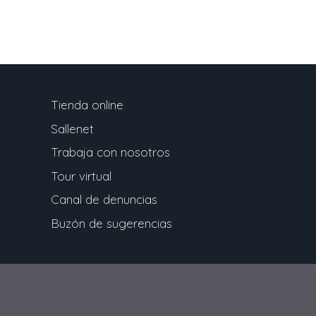
Tienda online
Sallenet
Trabaja con nosotros
Tour virtual
Canal de denuncias
Buzón de sugerencias