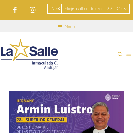
EN
ES
info@lasalleandujar.es | 953 50 17 34
Menu