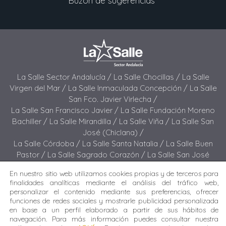
Buzón de sugerencias
La Salle Sector Andalucía /
La Salle Chocillas /
La Salle
Virgen del Mar /
La Salle Inmaculada Concepción /
La Salle
San Fco. Javier Virlecha /
La Salle San Francisco Javier /
La Salle Fundación Moreno
Bachiller /
La Salle Mirandilla /
La Salle Viña /
La Salle San
José (Chiclana) /
La Salle Córdoba /
La Salle Santa Natalia /
La Salle Buen
Pastor /
La Salle Sagrado Corazón /
La Salle San José
(Jerez) /
La Salle El Carmen (Melilla) /
En nuestro sitio web utilizamos cookies propias y de terceros para
La Salle Buen Consejo /
La Salle El Carmen (San Fernando) /
finalidades analíticas mediante el análisis del tráfico web,
La Salle San Francisco /
La Salle Felipe Benito /
La Salle La
personalizar el contenido mediante sus preferencias, ofrecer
Purísima
funciones de redes sociales y mostrarle publicidad personalizada
en base a un perfil elaborado a partir de sus hábitos de
navegación. Para más información puedes consultar nuestra
Todos los derechos reservados. Diseñado y desarrollado