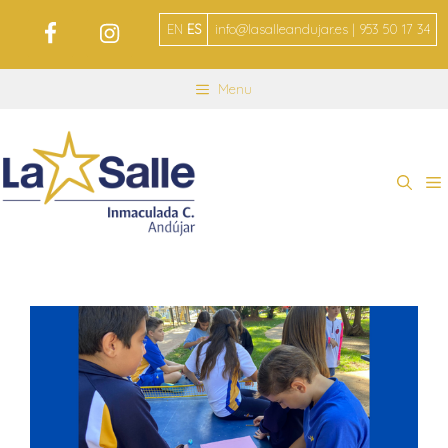
EN
ES
info@lasalleandujar.es | 953 50 17 34
Menu