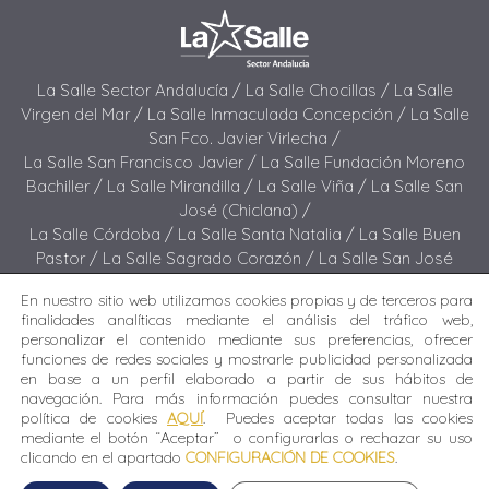
La Salle Sector Andalucía /
La Salle Chocillas /
La Salle
Virgen del Mar /
La Salle Inmaculada Concepción /
La Salle
San Fco. Javier Virlecha /
La Salle San Francisco Javier /
La Salle Fundación Moreno
Bachiller /
La Salle Mirandilla /
La Salle Viña /
La Salle San
José (Chiclana) /
La Salle Córdoba /
La Salle Santa Natalia /
La Salle Buen
Pastor /
La Salle Sagrado Corazón /
La Salle San José
(Jerez) /
La Salle El Carmen (Melilla) /
En nuestro sitio web utilizamos cookies propias y de terceros para
La Salle Buen Consejo /
La Salle El Carmen (San Fernando) /
finalidades analíticas mediante el análisis del tráfico web,
La Salle San Francisco /
La Salle Felipe Benito /
La Salle La
personalizar el contenido mediante sus preferencias, ofrecer
Purísima
funciones de redes sociales y mostrarle publicidad personalizada
en base a un perfil elaborado a partir de sus hábitos de
navegación. Para más información puedes consultar nuestra
Todos los derechos reservados. Diseñado y desarrollado
política de cookies
AQUÍ
. Puedes aceptar todas las cookies
por el equipo T.I.C. del Sector Andalucía © 2024 La Salle
mediante el botón “Aceptar” o configurarlas o rechazar su uso
Inmaculada Concepción.
clicando en el apartado
CONFIGURACIÓN DE COOKIES
.