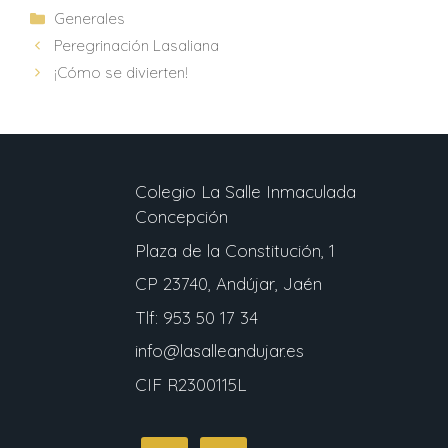
Generales
Peregrinación Lasaliana
¡Cómo se divierten!
Colegio La Salle Inmaculada
Concepción
Plaza de la Constitución, 1
CP 23740, Andújar, Jaén
Tlf: 953 50 17 34
info@lasalleandujar.es
CIF R2300115L