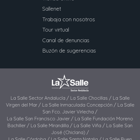
Sallenet
Trabaja con nosotros
Tour virtual
Canal de denuncias
Buzón de sugerencias
La Salle Sector Andalucía /
La Salle Chocillas /
La Salle
Virgen del Mar /
La Salle Inmaculada Concepción /
La Salle
San Fco. Javier Virlecha /
La Salle San Francisco Javier /
La Salle Fundación Moreno
Bachiller /
La Salle Mirandilla /
La Salle Viña /
La Salle San
José (Chiclana) /
La Salle Córdoba /
La Salle Santa Natalia /
La Salle Buen