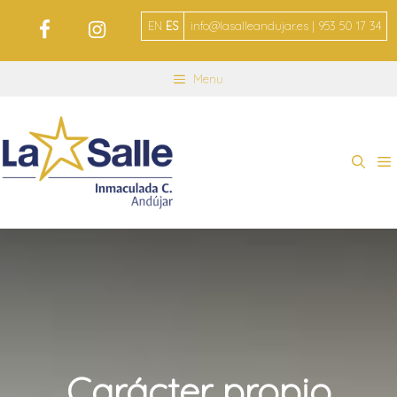
EN
ES
info@lasalleandujar.es | 953 50 17 34
Menu
Carácter propio