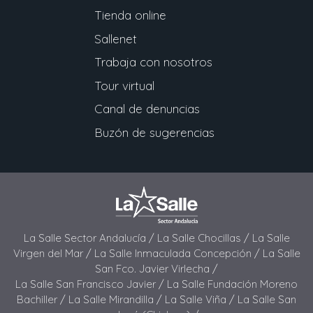
Tienda online
Sallenet
Trabaja con nosotros
Tour virtual
Canal de denuncias
Buzón de sugerencias
La Salle Sector Andalucía /
La Salle Chocillas /
La Salle
Virgen del Mar /
La Salle Inmaculada Concepción /
La Salle
San Fco. Javier Virlecha /
La Salle San Francisco Javier /
La Salle Fundación Moreno
Bachiller /
La Salle Mirandilla /
La Salle Viña /
La Salle San