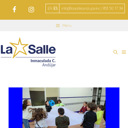
EN
ES
info@lasalleandujar.es | 953 50 17 34
Menu