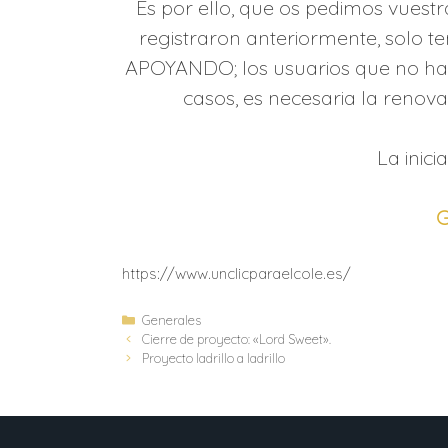
Es por ello, que os pedimos vuest
registraron anteriormente, solo t
APOYANDO; los usuarios que no haya
casos, es necesaria la renov
La inici
G
https://www.unclicparaelcole.es/
Generales
Cierre de proyecto: «Lord Sweet».
Proyecto ladrillo a ladrillo