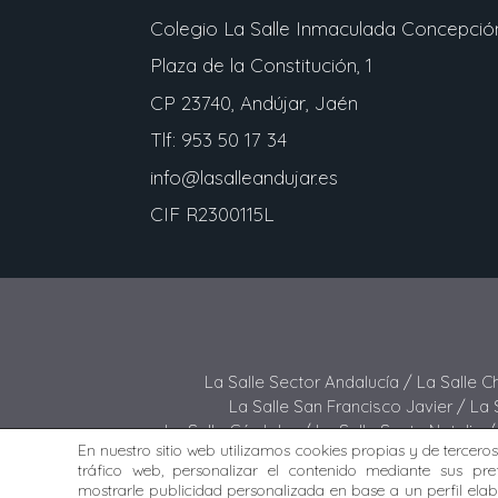
Colegio La Salle Inmaculada Concepció
Plaza de la Constitución, 1
CP 23740, Andújar, Jaén
Tlf: 953 50 17 34
info@lasalleandujar.es
CIF R2300115L
La Salle Sector Andalucía /
La Salle C
La Salle San Francisco Javier /
La 
La Salle Córdoba /
La Salle Santa Natalia 
En nuestro sitio web utilizamos cookies propias y de terceros 
La Salle Buen Consejo /
La Sall
tráfico web, personalizar el contenido mediante sus pref
mostrarle publicidad personalizada en base a un perfil ela