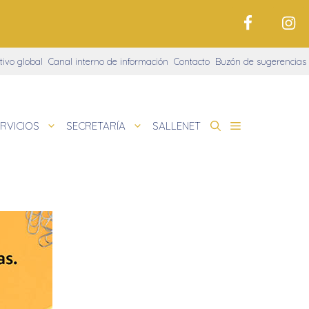
tivo global
Canal interno de información
Contacto
Buzón de sugerencias
RVICIOS
SECRETARÍA
SALLENET
cto educativo
e
nigrama
cio justo
amaciones didácticas
tariado