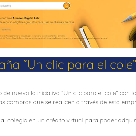
La Salle en el mundo
Vocación lasaliana
a “Un clic para el cole
nuevo la iniciativa “Un clic para el cole” con la
las compras que se realicen a través de esta empr
colegio en un crédito virtual para poder adquiri