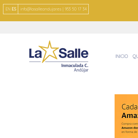
EN
ES
info@lasalleandujar.es | 953 50 17 34
INICIO
Q