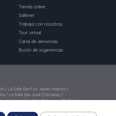
Tienda online
Sallenet
Trabaja con nosotros
Tour virtual
Canal de denuncias
Buzón de sugerencias
ón /
La Salle San Fco. Javier Virlecha /
iña /
La Salle San José (Chiclana) /
 José (Jerez) /
La Salle El Carmen (Melilla) /
elipe Benito /
La Salle La Purísima